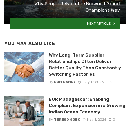
Why People Rely on the Norwood Grand
Champions Way
NEXT ARTICLE
YOU MAY ALSO LIKE
Why Long-Term Supplier
Relationships Often Deliver
Better Quality Than Constantly
Switching Factories
By
DOM DANNY
July 17, 2026
0
EOR Madagascar: Enabling
Compliant Expansion in a Growing
Indian Ocean Economy
By
TERESO SOBO
May 1, 2026
0